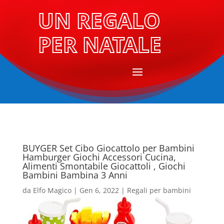
UN REGALO
PER NATALE
BUYGER Set Cibo Giocattolo per Bambini
Hamburger Giochi Accessori Cucina,
Alimenti Smontabile Giocattoli , Giochi
Bambini Bambina 3 Anni
da
Elfo Magico
|
Gen 6, 2022
|
Regali per bambini