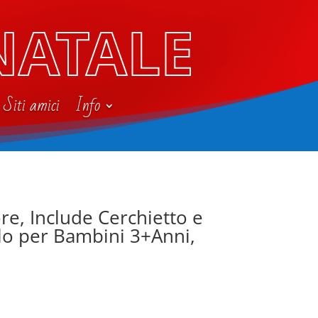
NATALE
Siti amici
Info
re, Include Cerchietto e
lo per Bambini 3+Anni,