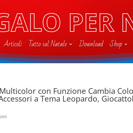
GALO PER 
Articoli
Tutto sul Natale
Download
Shop
 Multicolor con Funzione Cambia Colo
 Accessori a Tema Leopardo, Giocatto
bini