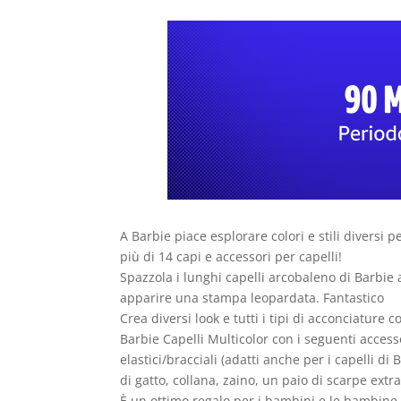
​A Barbie piace esplorare colori e stili diversi 
più di 14 capi e accessori per capelli!
​Spazzola i lunghi capelli arcobaleno di Barbie
apparire una stampa leopardata. Fantastico
​Crea diversi look e tutti i tipi di acconciatur
​Barbie Capelli Multicolor con i seguenti accesso
elastici/bracciali (adatti anche per i capelli d
di gatto, collana, zaino, un paio di scarpe extr
​È un ottimo regalo per i bambini e le bambine 