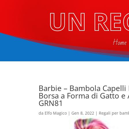
UN RE
Home
Barbie – ​Bambola Capelli
Borsa a Forma di Gatto e
GRN81
da
Elfo Magico
|
Gen 8, 2022
|
Regali per bam