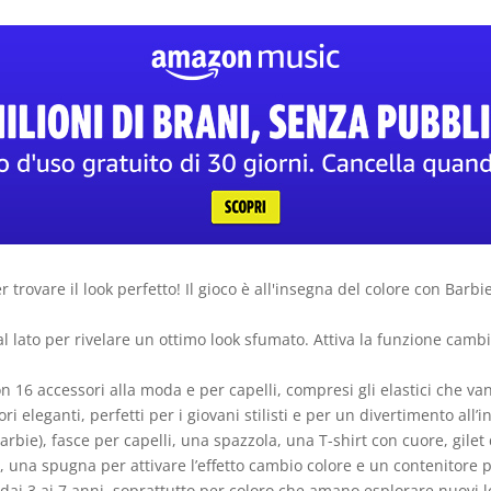
per trovare il look perfetto! Il gioco è all'insegna del colore con Barb
 al lato per rivelare un ottimo look sfumato. Attiva la funzione ca
e con 16 accessori alla moda e per capelli, compresi gli elastici che 
ri eleganti, perfetti per i giovani stilisti e per un divertimento all
i Barbie), fasce per capelli, una spazzola, una T-shirt con cuore, gil
a, una spugna per attivare l’effetto cambio colore e un contenitore 
dai 3 ai 7 anni, soprattutto per coloro che amano esplorare nuovi lo