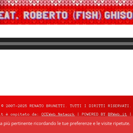
© 2007-2025 RENATO BRUNETTI. TUTTI I DIRITTI RISERVATI.
it è ospitato da:
OCEWeb Network
| POWERED BY
BRWeb.it
|
za più pertinente ricordando le tue preferenze e le visite ripetute.
nza
Creative Commons Attribuzione – Non commerciale – Non