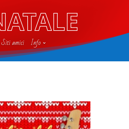
NATALE
Siti amici
Info