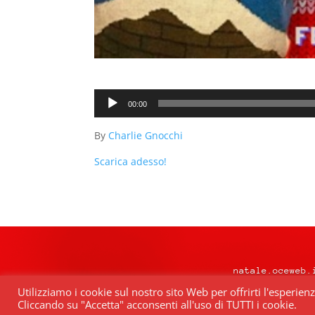
Audio
00:00
Player
By
Charlie Gnocchi
Scarica adesso!
natale.oceweb.
Utilizziamo i cookie sul nostro sito Web per offrirti l'esperien
Cliccando su "Accetta" acconsenti all'uso di TUTTI i cookie.
Quest’opera è distribuita con Lice