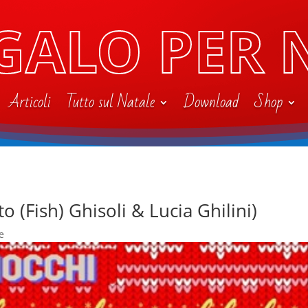
GALO PER 
Articoli
Tutto sul Natale
Download
Shop
o (Fish) Ghisoli & Lucia Ghilini)
e