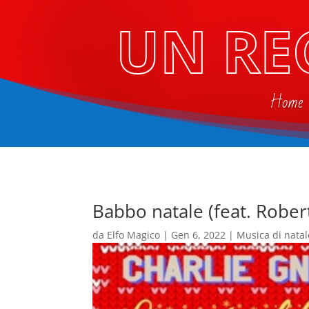
UN RE
Home
Babbo natale (feat. Robert
da
Elfo Magico
|
Gen 6, 2022
|
Musica di natal