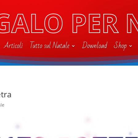
GALO PER 
Articoli
Tutto sul Natale
Download
Shop
tra
ale