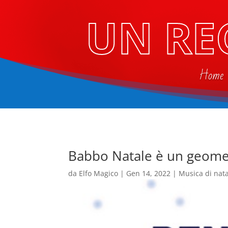
UN RE
Home
Babbo Natale è un geome
da
Elfo Magico
|
Gen 14, 2022
|
Musica di nat