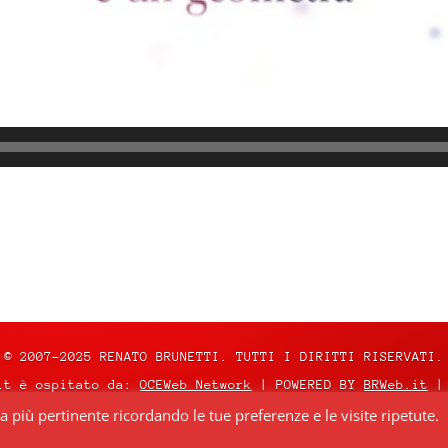
© 2007-2025 RENATO BRUNETTI. TUTTI I DIRITTI RISERVATI.
it è ospitato da:
OCEWeb Network
| POWERED BY
BRWeb.it
|
za più pertinente ricordando le tue preferenze e le visite ripetute.
nza
Creative Commons Attribuzione – Non commerciale – Non