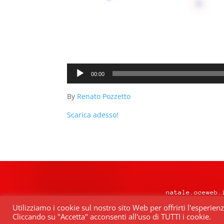
Audio
00:00
Player
By
Renato Pozzetto
Scarica adesso!
natale.oceweb.
Utilizziamo i cookie sul nostro sito Web per offrirti l'esperien
Cliccando su "Accetta" acconsenti all'uso di TUTTI i cookie.
Quest’opera è distribuita con Lice