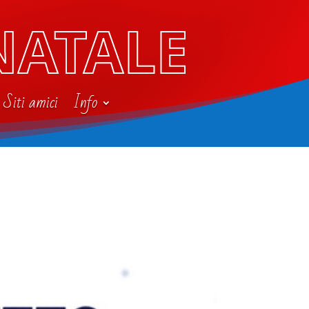
NATALE
Siti amici
Info