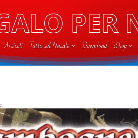
GALO PER 
Articoli
Tutto sul Natale
Download
Shop
e