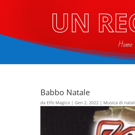
UN RE
Home
Babbo Natale
da
Elfo Magico
|
Gen 2, 2022
|
Musica di natal