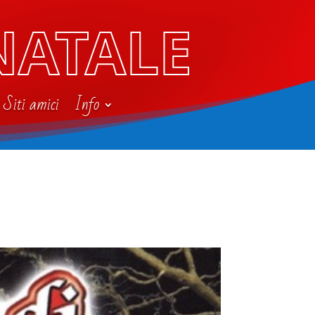
NATALE
Siti amici
Info