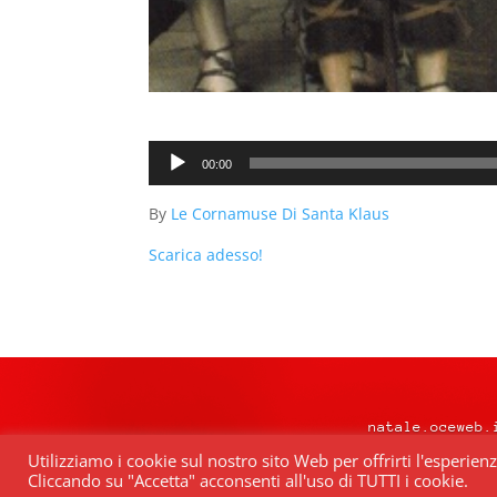
Audio
00:00
Player
By
Le Cornamuse Di Santa Klaus
Scarica adesso!
natale.oceweb.
Utilizziamo i cookie sul nostro sito Web per offrirti l'esperien
Cliccando su "Accetta" acconsenti all'uso di TUTTI i cookie.
Quest’opera è distribuita con Lice