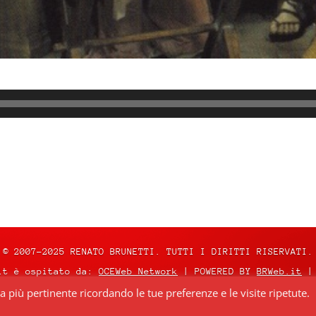
© 2007-2025 RENATO BRUNETTI. TUTTI I DIRITTI RISERVATI.
it è ospitato da:
OCEWeb Network
| POWERED BY
BRWeb.it
|
za più pertinente ricordando le tue preferenze e le visite ripetute.
nza
Creative Commons Attribuzione – Non commerciale – Non