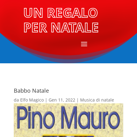
UN REGALO
PER NATALE
Babbo Natale
da
Elfo Magico
|
Gen 11, 2022
|
Musica di natale