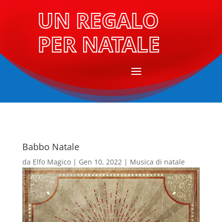
UN REGALO
PER NATALE
Babbo Natale
da
Elfo Magico
|
Gen 10, 2022
|
Musica di natale