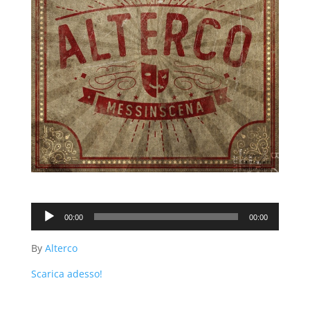
Audio
00:00
00:00
Player
By
Alterco
Scarica adesso!