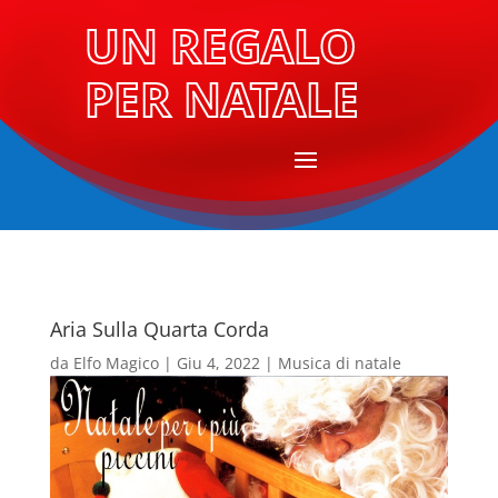
UN REGALO
PER NATALE
Aria Sulla Quarta Corda
da
Elfo Magico
|
Giu 4, 2022
|
Musica di natale