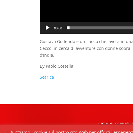
00:00
Gustavo Godendo è un cuoco che lavora in una t
Cecco, in cerca di avventure con donne sopra i
d’India.
By Paolo Costella
Scarica
natale.oceweb.
Utilizziamo i cookie sul nostro sito Web per offrirti l'esperien