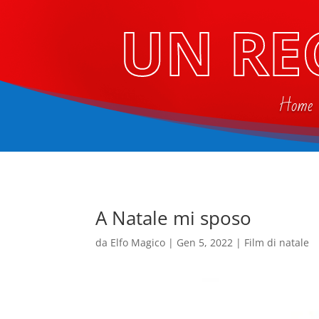
UN RE
Home
A Natale mi sposo
da
Elfo Magico
|
Gen 5, 2022
|
Film di natale