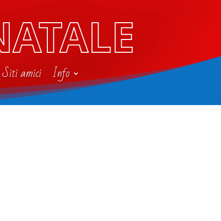
NATALE
Siti amici
Info