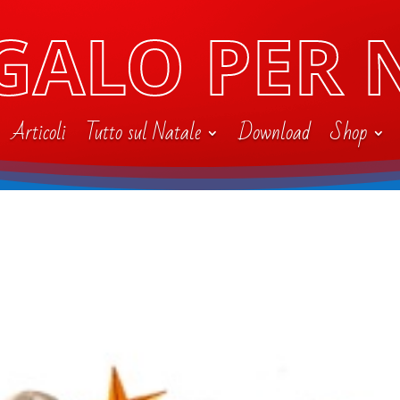
GALO PER 
Articoli
Tutto sul Natale
Download
Shop