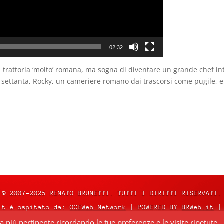
02:32
rattoria ‘molto’ romana, ma sogna di diventare un grande chef inte
 settanta, Rocky, un cameriere romano dai trascorsi come pugile, e
© 2007-2025 RENATO BRUNETTI. TUTTI I DIRITTI RISERVATI.
it è ospitato da:
OCEWeb Network
| POWERED BY
BRWeb.it
|
za più pertinente ricordando le tue preferenze e le visite ripetute.