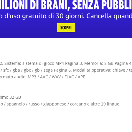
2. Sistema: sistema di gioco MP4 Pagina 3. Memoria: 8 GB Pagina 4
 / sfc / gba / gbc / gb / sega Pagina 6. Modalità operativa: chiave / 
Formato audio: MP3 / AAC / WAV / FLAC / APE
ssimo 32 GB
ano / spagnolo / russo / giapponese / coreano e altre 29 lingue.