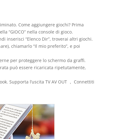
o eliminato. Come aggiungere giochi? Prima
tella “GIOCO” nella console di gioco.
i inserisci “Elenco Dir”, troverai altri giochi.
are), chiamarlo “Il mio preferito”, e poi
terne per proteggere lo schermo da graffi.
rata può essere ricaricata ripetutamente,
book. Supporta l’uscita TV AV OUT ， Connettiti