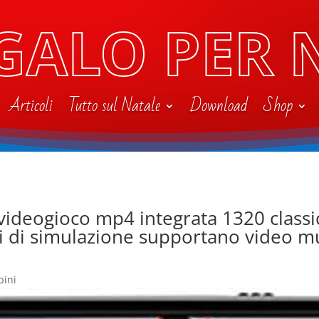
GALO PER 
Articoli
Tutto sul Natale
Download
Shop
videogioco mp4 integrata 1320 classic
hi di simulazione supportano video m
bini