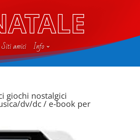
NATALE
Siti amici
Info
i giochi nostalgici
usica/dv/dc / e-book per