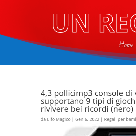
UN RE
Home
4,3 pollicimp3 console di 
supportano 9 tipi di gioc
rivivere bei ricordi (nero)
da
Elfo Magico
|
Gen 6, 2022
|
Regali per bam