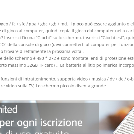
ogeo / fc / sfc / gba / gbc / gb / md. Il gioco può essere aggiunto 
e di gioco al computer, quindi copia il gioco dal computer nella car
Inserisci l’icona “Giochi” sullo schermo, inserisci “Giochi est”, quind
OCO” della console di gioco (devi connetterti al computer per funzion
lo trovare direttamente la prossima volta .
ione dello schermo è 480 * 272 e sono montate lenti di protezione es
to massimo 32GB TF card) 。La batteria al litio polimerica incorpo
funzioni di intrattenimento. supporta video / musica / dv / dc / e-
dare video sulla TV, Lo schermo piccolo diventa grande